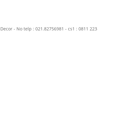
No telp : 021.82756981 - cs1 : 0811 2238 777 - cs2 : 0817-7958-7117