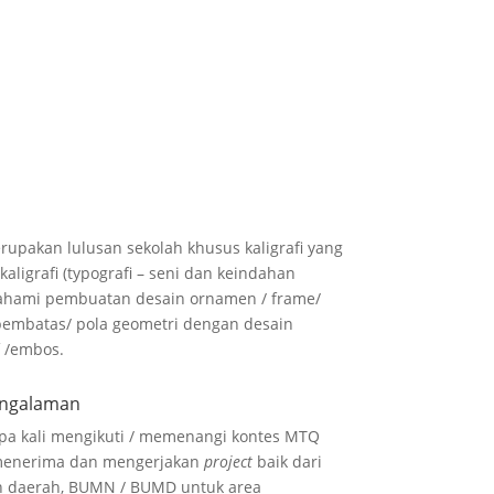
erupakan lulusan sekolah khusus kaligrafi yang
aligrafi (typografi – seni dan keindahan
emahami pembuatan desain ornamen / frame/
r/ pembatas/ pola geometri dengan desain
 /embos.
engalaman
apa kali mengikuti / memenangi kontes MTQ
 menerima dan mengerjakan
project
baik dari
h daerah, BUMN / BUMD untuk area