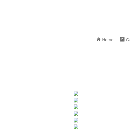
Home
G