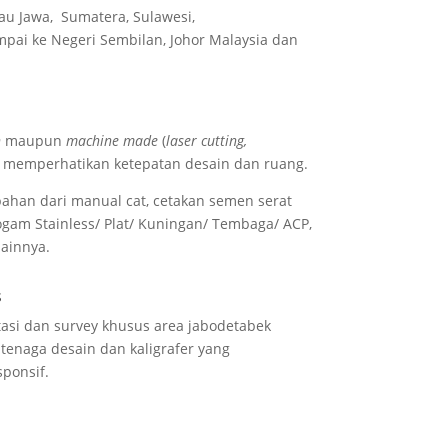
lau Jawa, Sumatera, Sulawesi,
pai ke Negeri Sembilan, Johor Malaysia dan
n
maupun
machine made
(
laser cutting,
 memperhatikan ketepatan desain dan ruang.
ahan dari manual cat, cetakan semen serat
), Logam Stainless/ Plat/ Kuningan/ Tembaga/ ACP,
lainnya.
s
asi dan survey khusus area jabodetabek
 tenaga desain dan kaligrafer yang
sponsif.